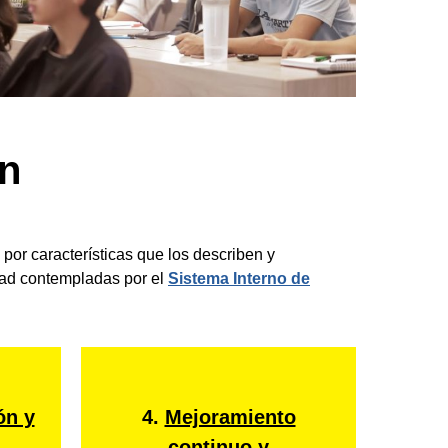
ón
por características que los describen y
dad contempladas por el
Sistema Interno de
ón y
4.
Mejoramiento
continuo y